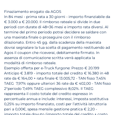
Finaziamento erogato da AGOS
In 84 mesi - prima rata a 30 giorni - importo finanziabile da
€ 3.000 a € 20.000. Il rimborso rateale si divide in due
periodi con durate di 48+36 mesi e importo rata diversi. Al
termine del primo periodo potrai decidere se saldare con
una maxirata finale o proseguire con il rimborso
dilazionato. Entro 45 gg. dalla scadenza della maxirata
dovrai segnalare la tua scelta di pagamento restituendo ad
Agos il coupon che riceverai, debitamente firmato. In
assenza di comunicazione scritta verrà applicata la
modalità di rimborso rateale.
Esempio offerta per e-Truck furgone: Prezzo € 20.199
Anticipo € 3.819 - importo totale del credito € 16.380 in 48
rate da € 164,00 + rata finale € 13.005,72 - TAN fisso 7,45%
TAEG 7,97% oppure ulteriori 36 rate da € 402,00 - TAN fisso
2°periodo 7,49% TAEG complessivo 8,02%. Il TAEG
rappresenta il costo totale del credito espresso in
percentuale annua e include: interessi, imposta sostitutiva
0,25% su importo finanziato, costi per l’attività istruttoria
pari a 0,00€, spesa mensile gestione pratica € 2,20 -
importo totale dovuto (importo totale del credito + costo