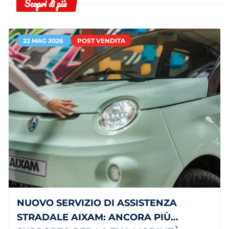
Scopri di più
leggero.
22 MAG 2026
POST VENDITA
NUOVO SERVIZIO DI ASSISTENZA
STRADALE AIXAM: ANCORA PIÙ