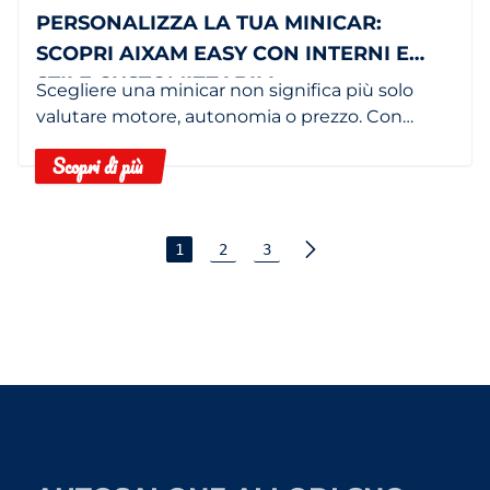
PERSONALIZZA LA TUA MINICAR:
SCOPRI AIXAM EASY CON INTERNI E
STILE CUSTOMIZZABILI
Scegliere una minicar non significa più solo
valutare motore, autonomia o prezzo. Con
AIXAM Easy, rendi il tuo veicolo davvero tuo,
Scopri di più
personalizzandolo in base al tuo stile.
1
2
3