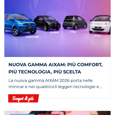
NUOVA GAMMA AIXAM: PIÙ COMFORT,
PIÙ TECNOLOGIA, PIÙ SCELTA
La nuova gamma AIXAM 2026 porta nelle
minicar e nei quadricicli leggeri tecnologie e
dotazioni che fino a poco tempo fa erano
Scopri di più
riservate a segmenti superiori.