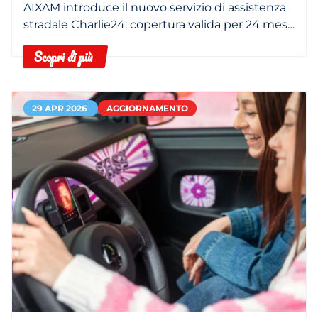
SUPPORTO PER LA TUA MOBILITÀ
AIXAM introduce il nuovo servizio di assistenza
stradale Charlie24: copertura valida per 24 mesi,
servizio di traino e custodia del veicolo e
Scopri di più
interventi sul posto 24 ore su 24
29 APR 2026
AGGIORNAMENTO