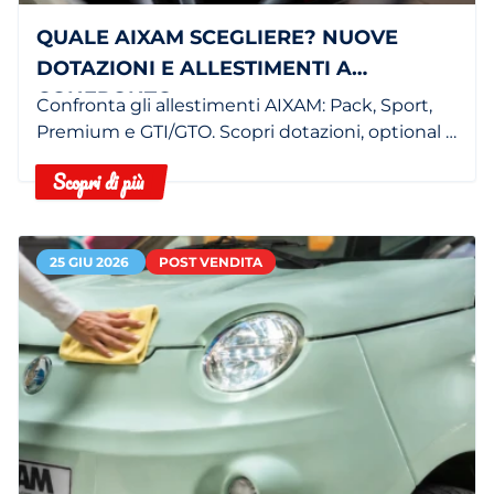
QUALE AIXAM SCEGLIERE? NUOVE
DOTAZIONI E ALLESTIMENTI A
CONFRONTO
Confronta gli allestimenti AIXAM: Pack, Sport,
Premium e GTI/GTO. Scopri dotazioni, optional e
minicar più adatta in concessionaria.
Scopri di più
25 GIU 2026
POST VENDITA