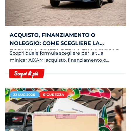
ACQUISTO, FINANZIAMENTO O
NOLEGGIO: COME SCEGLIERE LA
FORMULA GIUSTA PER LA TUA MINICAR
Scopri quale formula scegliere per la tua
minicar AIXAM: acquisto, finanziamento o
noleggio in base alle tue esigenze.
Scopri di più
22 LUG 2026
SICUREZZA