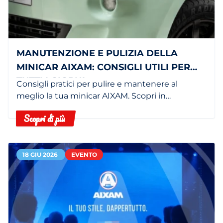
MANUTENZIONE E PULIZIA DELLA
MINICAR AIXAM: CONSIGLI UTILI PER
TUTTI I GIORNI
Consigli pratici per pulire e mantenere al
meglio la tua minicar AIXAM. Scopri in
concessionaria i servizi dedicati.
Scopri di più
18 GIU 2026
EVENTO